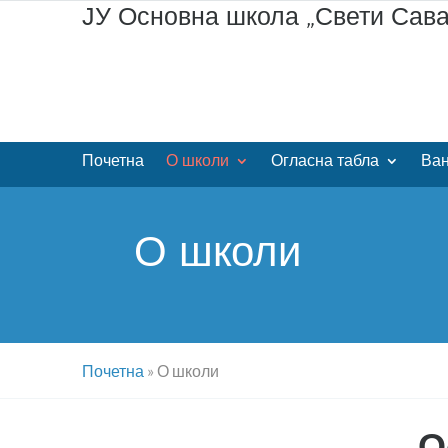
ЈУ Основна школа „Свети Сав
Почетна
О школи
Огласна табла
Ван
О школи
Почетна
»
О школи
О