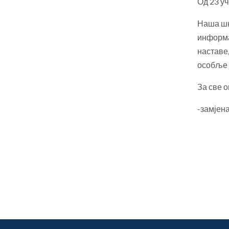
Од 23 уч
Наша шк
информа
наставе
особље 
За све 
-замјен