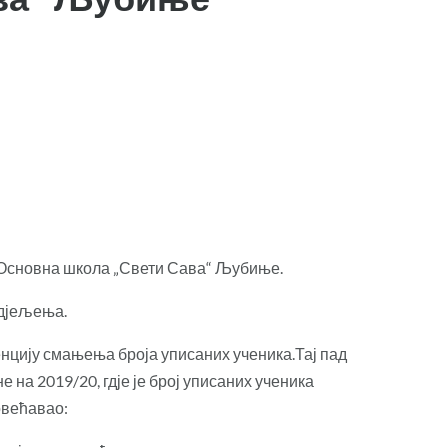
 Основна школа „Свети Сава“ Љубиње.
одјељења.
нцију смањења броја уписаних ученика.Тај пад
 на 2019/20, гдје је број уписаних ученика
повећавао: