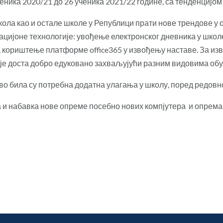
еника 2020/21 до 26 ученика 2021/22 године, са тенденцијо
ола као и остале школе у Републици прати нове трендове у о
цијоне технологије: увођење електронског дневника у школ
, кориштење платформе office365 у извођењу наставе. За и
је доста добро едуковано захваљујући разним видовима обук
ово била су потребна додатна улагања у школу, поред редов
а и набавка нове опреме посебно нових компјутера и опрем