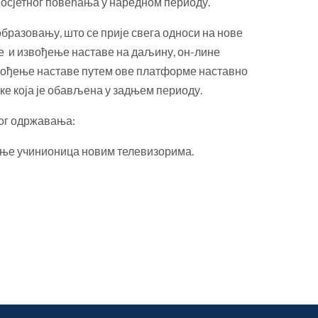
м осјетног повећања у наредном периоду.
бразовању, што се прије свега односи на нове
е и извођење наставе на даљину, он-лине
звођење наставе путем ове платформе наставно
е која је обављена у задњем периоду.
ног одржавања:
ање учинионица новим телевизорима.