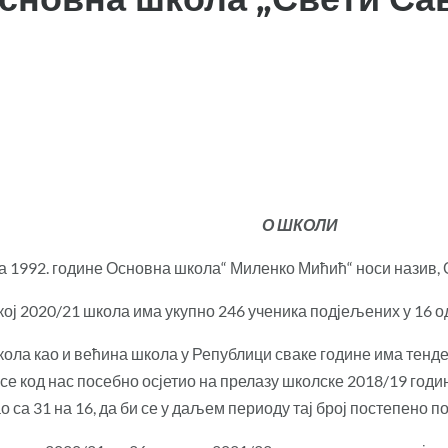
О ШКОЛИ
а 1992. године Основна школа“ Миленко Мићић“ носи назив,
кој 2020/21 школа има укупно 246 ученика подјељених у 16 
ола као и већина школа у Републици сваке године има тенде
се код нас посебно осјетио на прелазу школске 2018/19 године
о са 31 на 16, да би се у даљем периоду тај број постепено 