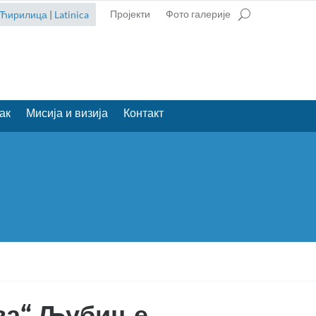
Пројекти
Фото галерије
Ћирилица
|
Latinica
ак
Мисија и визија
Контакт
ава“ Љубиње