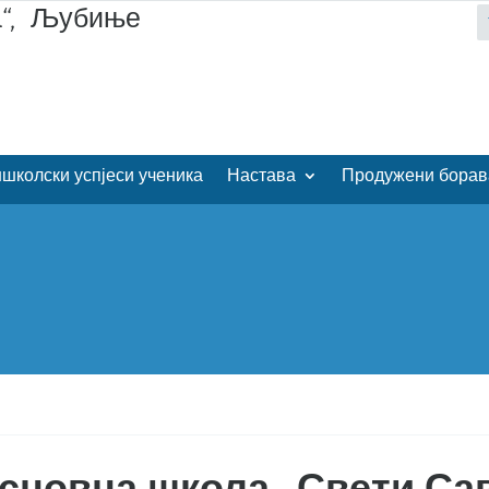
а“, Љубиње
школски успјеси ученика
Настава
Продужени борав
сновна школа „Свети С