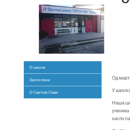
О школи
Од март
Запослени
У школс
О Светом Сави
Наша шк
ученика 
нагло па