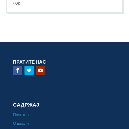
« окт
ПРАТИТЕ НАС
САДРЖАЈ
Почетна
О школи