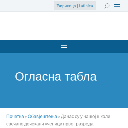
Ћирилица
|
Latinica
Огласна табла
Почетна
»
Обавјештења
»
Данас су у нашој школи
свечано дочекани ученици првог разреда.