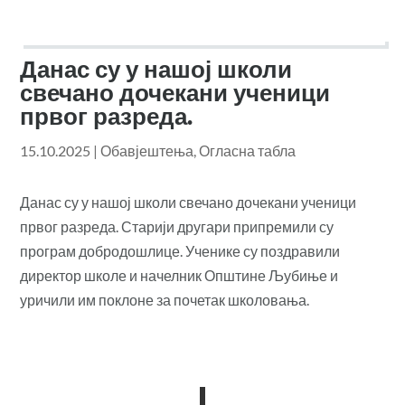
Данас су у нашој школи
свечано дочекани ученици
првог разреда.
15.10.2025
|
Обавјештења
,
Огласна табла
Данас су у нашој школи свечано дочекани ученици
првог разреда. Старији другари припремили су
програм добродошлице. Ученике су поздравили
директор школе и начелник Општине Љубиње и
уричили им поклоне за почетак школовања.