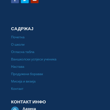
САДРЖАЈ
Почетна
О школи
Огласна табла
Ваншколски успјеси ученика
Настава
Продужени боравак
Мисија и визија
Контакт
КОНТАКТ ИНФО
Адреса