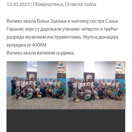
13.10.2023
|
Обавјештења
,
Огласна табла
Велико хвала Вањи Закањи и његовој сестри Сањи
Гаранис који су даровали ученике четвртог и трећег
разреда музичким инструментима. Укупна донација
вриједна је 400КМ.
Велико хвала великим људима.