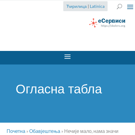
Ћирилица
|
Latinica
Огласна табла
Почетна
»
Обавјештења
»
Нечије мало, нама значи