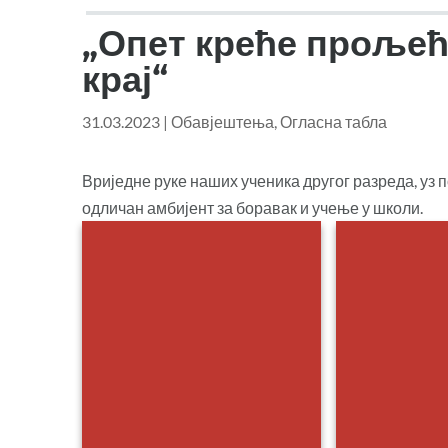
„Опет креће прољећ
крај“
31.03.2023
|
Обавјештења
,
Огласна табла
Вриједне руке наших ученика другог разреда, уз
одличан амбијент за боравак и учење у школи.