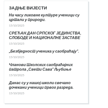
ЗАДЊЕ ВИЈЕСТИ
На часу ликовне културе ученици су
цртали у природи.
15/10/2025
СРЕЋАН ДАН СРПСКОГ ЈЕДИНСТВА,
СЛОБОДЕ И НАЦИОНАЛНЕ ЗАСТАВЕ
15/10/2025
„Безбједност ученика у саобраћају“.
15/10/2025
Чланови Школских саобраћајних
патрола „Свети Сава“ Љубиње
15/10/2025
Данас су у нашој школи свечано
дочекани ученици првог разреда.
15/10/2025