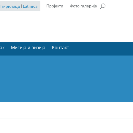
Пројекти
Фото галерије
Ћирилица
|
Latinica
ак
Мисија и визија
Контакт