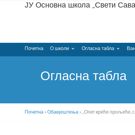
ЈУ Основна школа „Свети Сав
Почетна
О школи
Огласна табла
Ван
Огласна табла
Почетна
»
Обавјештења
»
„Опет креће прољеће, с