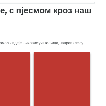
е, с пјесмом кроз наш
 помоћ и идеје њихових учитељица, направиле су