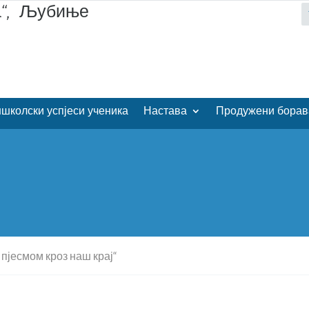
а“, Љубиње
школски успјеси ученика
Настава
Продужени борав
 пјесмом кроз наш крај“