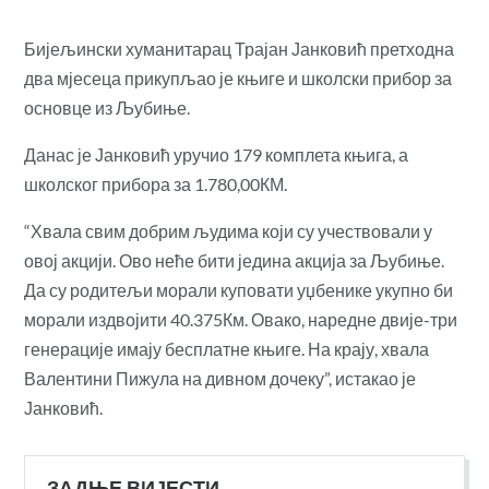
Бијељински хуманитарац Трајан Јанковић претходна
два мјесеца прикупљао је књиге и школски прибор за
основце из Љубиње.
Данас је Јанковић уручио 179 комплета књига, а
школског прибора за 1.780,00КМ.
“Хвала свим добрим људима који су учествовали у
овој акцији. Ово неће бити једина акција за Љубиње.
Да су родитељи морали куповати уџбенике укупно би
морали издвојити 40.375Км. Овако, наредне двије-три
генерације имају бесплатне књиге. На крају, хвала
Валентини Пижула на дивном дочеку”, истакао је
Јанковић.
ЗАДЊЕ ВИЈЕСТИ