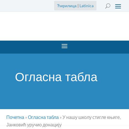
Ћирилица
|
Latinica
Огласна табла
Почетна
»
Огласна табла
»
У нашу школу стигле књиге,
Јанковић уручио донацију