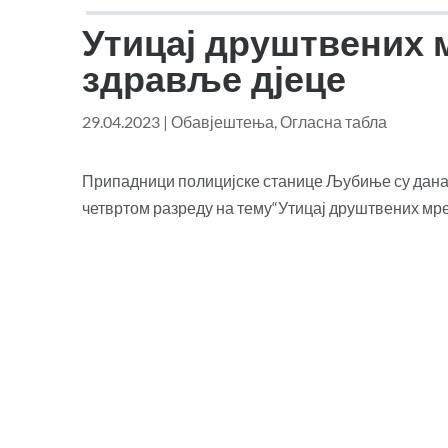
Утицај друштвених 
здравље дјеце
29.04.2023
|
Обавјештења
,
Огласна табла
Припадници полицијске станице Љубиње су дана 
четвртом разреду на тему“Утицај друштвених мр