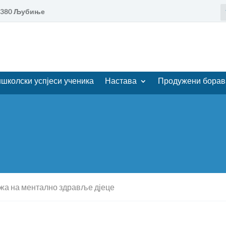
88380 Љубиње
школски успјеси ученика
Настава
Продужени борав
жа на ментално здравље дјеце