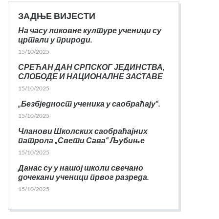
ЗАДЊЕ ВИЈЕСТИ
На часу ликовне културе ученици су
цртали у природи.
15/10/2025
СРЕЋАН ДАН СРПСКОГ ЈЕДИНСТВА,
СЛОБОДЕ И НАЦИОНАЛНЕ ЗАСТАВЕ
15/10/2025
„Безбједност ученика у саобраћају“.
15/10/2025
Чланови Школских саобраћајних
патрола „Свети Сава“ Љубиње
15/10/2025
Данас су у нашој школи свечано
дочекани ученици првог разреда.
15/10/2025