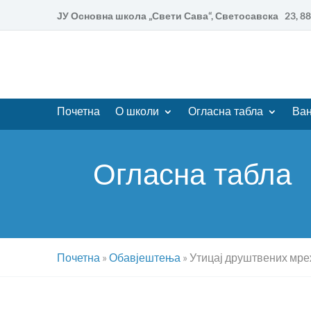
ЈУ Основна школа „Свети Сава“, Светосавска 23, 
Почетна
О школи
Огласна табла
Ван
Огласна табла
Почетна
»
Обавјештења
»
Утицај друштвених мре