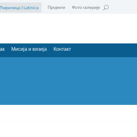
Пројекти
Фото галерије
Ћирилица
|
Latinica
ак
Мисија и визија
Контакт