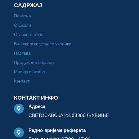
САДРЖАЈ
Почетна
О школи
Огласна табла
Ваншколски успјеси ученика
Настава
Продужени боравак
Мисија и визија
Контакт
КОНТАКТ ИНФО
Адреса

СВЕТОСАВСКА 23, 88380 ЉУБИЊЕ
Радно вријеме реферата

Радним даном: 07:00 – 17:00