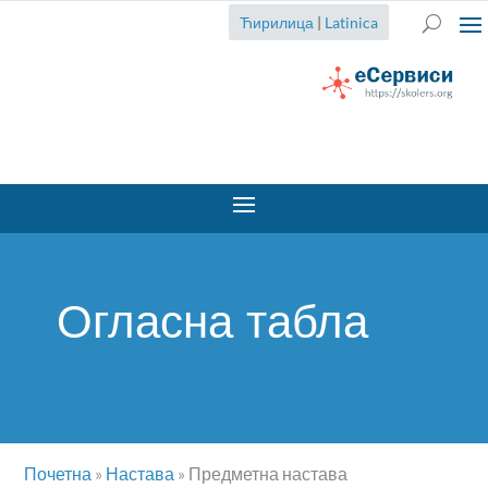
Ћирилица
|
Latinica
Огласна табла
Почетна
»
Настава
»
Предметна настава