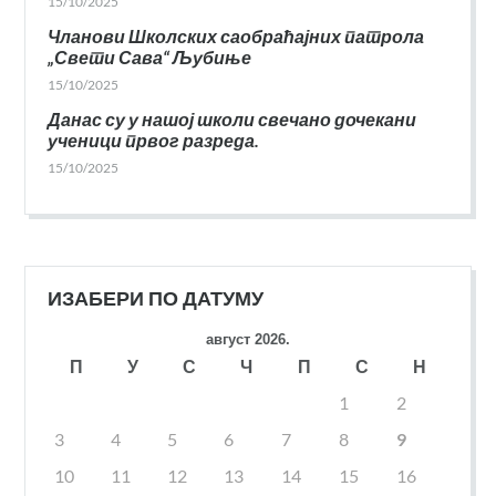
15/10/2025
Чланови Школских саобраћајних патрола
„Свети Сава“ Љубиње
15/10/2025
Данас су у нашој школи свечано дочекани
ученици првог разреда.
15/10/2025
ИЗАБЕРИ ПО ДАТУМУ
август 2026.
П
У
С
Ч
П
С
Н
1
2
3
4
5
6
7
8
9
10
11
12
13
14
15
16