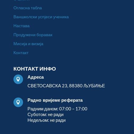
Огласна табла
Ваншколски успјеси ученика
Настава
Продужени боравак
Мисија и визија
Контакт
КОНТАКТ ИНФО
Адреса

СВЕТОСАВСКА 23, 88380 ЉУБИЊЕ
Радно вријеме реферата

Радним даном: 07:00 – 17:00
Суботом: не ради
Недељом: не ради