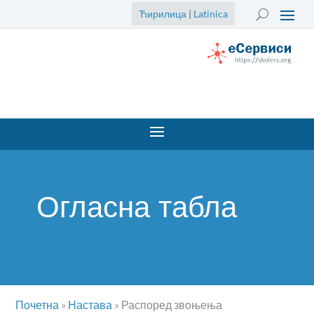
Ћирилица
|
Latinica
Огласна табла
Почетна
»
Настава
»
Распоред звоњења