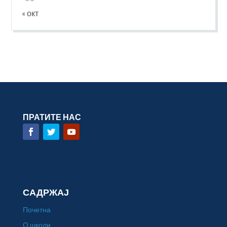
« окт
ПРАТИТЕ НАС
САДРЖАЈ
Почетна
О школи