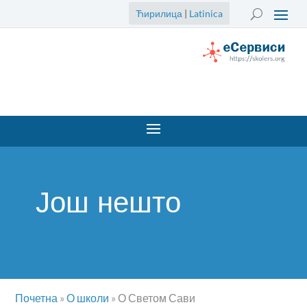
Ћирилица
|
Latinica
Још нешто
Почетна
»
О школи
»
О Светом Сави