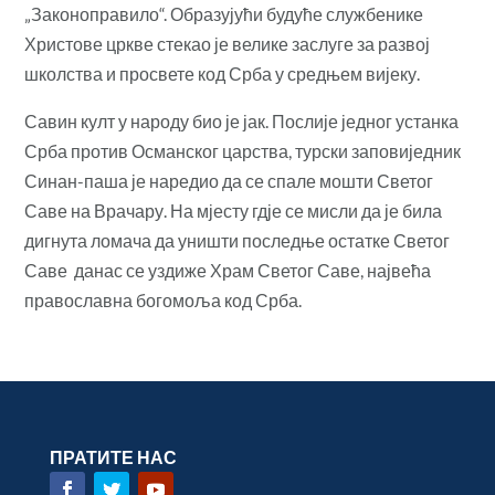
„Законоправило“. Образујући будуће службенике
Христове цркве стекао је велике заслуге за развој
школства и просвете код Срба у средњем вијеку.
Савин култ у народу био је јак. Послије једног устанка
Срба против Османског царства, турски заповиједник
Синан-паша је наредио да се спале мошти Светог
Саве на Врачару. На мјесту гдје се мисли да је била
дигнута ломача да уништи последње остатке Светог
Саве данас се уздиже Храм Светог Саве, највећа
православна богомоља код Срба.
ПРАТИТЕ НАС