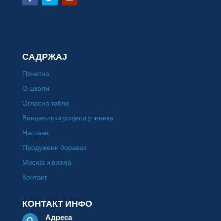
САДРЖАЈ
Почетна
О школи
Огласна табла
Ваншколски успјеси ученика
Настава
Продужени боравак
Мисија и визија
Контакт
КОНТАКТ ИНФО
Адреса