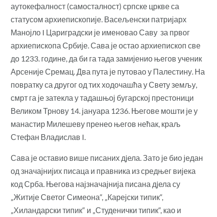
аутокефалност (самосталност) српске цркве са
статусом архиепископије. Васељенски патријарх
Манојло I Цариградски је именовао Саву за првог
архиепископа Србије. Сава је остао архиепископ све
до 1233. године, да би га тада замијенио његов ученик
Арсеније Сремац. Два пута је путовао у Палестину. На
повратку са другог од тих ходочашћа у Свету земљу,
смрт га је затекла у тадашњој бугарској престоници
Великом Трнову 14. јануара 1236. Његове мошти је у
манастир Милешеву пренео његов нећак, краљ
Стефан Владислав I.
Сава је оставио више писаних дjела. Зато је био један
од значајнијих писаца и правника из средњег вијека
код Срба. Његова најзначајнија писана дjела су
„Житије Светог Симеона“, „Карејски типик“,
„Хиландарски типик“ и „Студенички типик“, као и