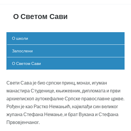
О Светом Сави
О школи
Запослени
О Светом Сави
Свети Сава је био српски принц, монах, игуман
манастира Студенице, књижевник, дипломата и први
архиепископ аутокефалне Српске православне цркве.
Рођен је као Растко Немањић, најмлађи син великог
жупана Стефана Немање, и брат Вукана и Стефана
Првовjенчаног.