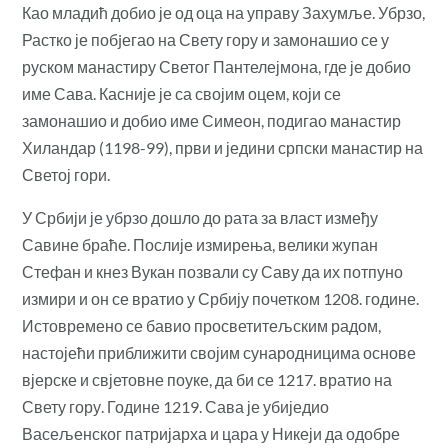
Као младић добио је од оца на управу Захумље. Убрзо,
Растко је побjегао на Свету гору и замонашио се у
руском манастиру Светог Пантелејмона, где је добио
име Сава. Касније је са својим оцем, који се
замонашио и добио име Симеон, подигао манастир
Хиландар (1198-99), први и једини српски манастир на
Светој гори.
У Србији је убрзо дошло до рата за власт између
Савине браће. Послије измирења, велики жупан
Стефан и кнез Вукан позвали су Саву да их потпуно
измири и он се вратио у Србију почетком 1208. године.
Истовремено се бавио просветитељским радом,
настојећи приближити својим сународницима основе
вјерске и свјетовне поуке, да би се 1217. вратио на
Свету гору. Године 1219. Сава је убиједио
Васељенског патријарха и цара у Никеји да одобре