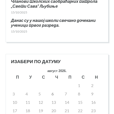
Чланови Школских саобраћајних патрола
„Свети Сава“ Љубиње
15/10/2025
Данас су у нашој школи свечано дочекани
ученици првог разреда.
15/10/2025
ИЗАБЕРИ ПО ДАТУМУ
август 2026.
П
У
С
Ч
П
С
Н
1
2
3
4
5
6
7
8
9
10
11
12
13
14
15
16
17
18
19
20
21
22
23