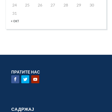
24
25
26
27
28
29
30
31
« окт
ПРАТИТЕ НАС
САДРЖАЈ