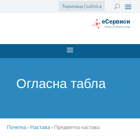
Ћирилица
|
Latinica
Огласна табла
Почетна
»
Настава
»
Предметна настава