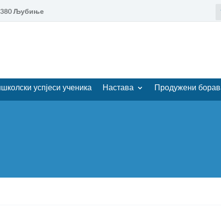
88380 Љубиње
школски успјеси ученика
Настава
Продужени борав