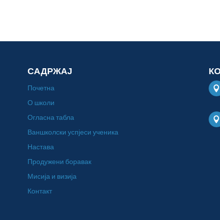
САДРЖАЈ
К
Почетна
О школи
Огласна табла
Ваншколски успјеси ученика
Настава
Продужени боравак
Мисија и визија
Контакт