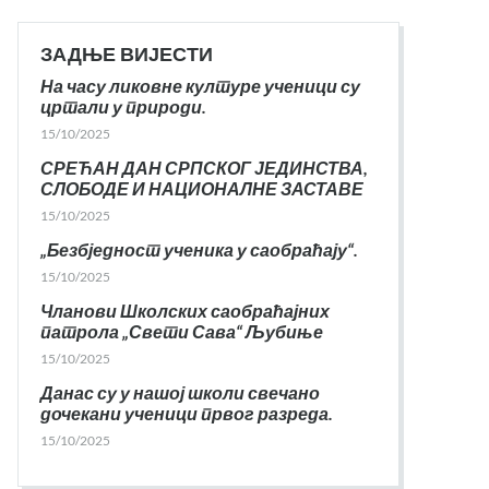
ЗАДЊЕ ВИЈЕСТИ
На часу ликовне културе ученици су
цртали у природи.
15/10/2025
СРЕЋАН ДАН СРПСКОГ ЈЕДИНСТВА,
СЛОБОДЕ И НАЦИОНАЛНЕ ЗАСТАВЕ
15/10/2025
„Безбједност ученика у саобраћају“.
15/10/2025
Чланови Школских саобраћајних
патрола „Свети Сава“ Љубиње
15/10/2025
Данас су у нашој школи свечано
дочекани ученици првог разреда.
15/10/2025