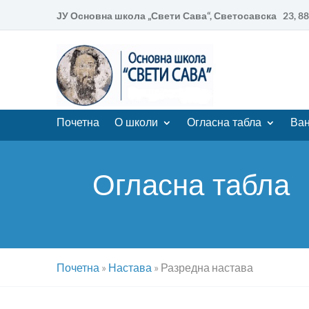
ЈУ Основна школа „Свети Сава“, Светосавска 23, 
Почетна
О школи
Огласна табла
Ван
Огласна табла
Почетна
»
Настава
»
Разредна настава