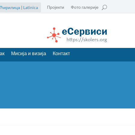
Пројекти
Фото галерије
Ћирилица
|
Latinica
ак
Мисија и визија
Контакт