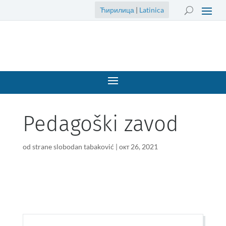
Ћирилица
|
Latinica
Pedagoški zavod
od strane
slobodan tabaković
|
окт 26, 2021