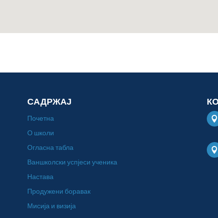
САДРЖАЈ
К
Почетна
О школи
Огласна табла
Ваншколски успјеси ученика
Настава
Продужени боравак
Мисија и визија