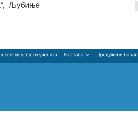
а“, Љубиње
школски успјеси ученика
Настава
Продужени борав