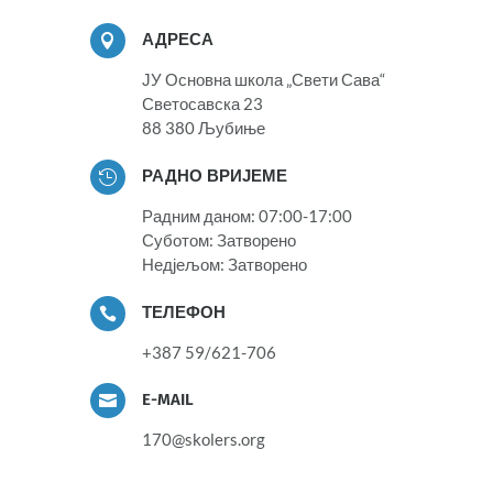
АДРЕСА

ЈУ Основна школа „Свети Сава“
Светосавска 23
88 380 Љубиње
РАДНО ВРИЈЕМЕ

Радним даном: 07:00-17:00
Суботом: Затворено
Недјељом: Затворено
ТЕЛЕФОН

+387 59/621-706
E-MAIL

170@skolers.org