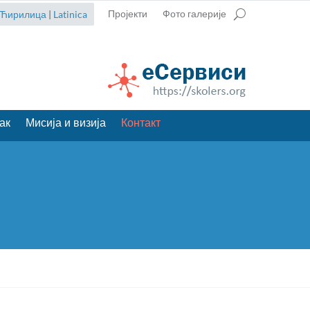
Пројекти
Фото галерије
Ћирилица
|
Latinica
ак
Мисија и визија
Контакт