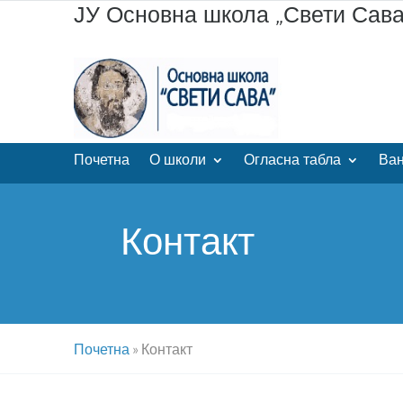
ЈУ Основна школа „Свети Сав
Почетна
О школи
Огласна табла
Ван
Контакт
Почетна
»
Контакт