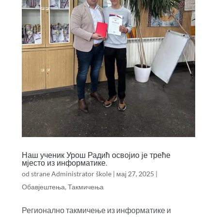
Наш ученик Урош Радић освојио је треће
мјесто из информатике.
od strane
Administrator škole
|
мај 27, 2025
|
Обавјештења
,
Такмичења
Регионално такмичење из информатике и