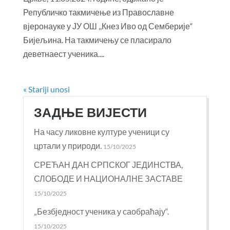
Републичко такмичење из Православне
вјеронауке у ЈУ ОШ ,,Кнез Иво од Семберије“
Бијељина. На такмичењу се пласирало
деветнаест ученика....
« Stariji unosi
ЗАДЊЕ ВИЈЕСТИ
На часу ликовне културе ученици су
цртали у природи.
15/10/2025
СРЕЋАН ДАН СРПСКОГ ЈЕДИНСТВА,
СЛОБОДЕ И НАЦИОНАЛНЕ ЗАСТАВЕ
15/10/2025
„Безбједност ученика у саобраћају“.
15/10/2025