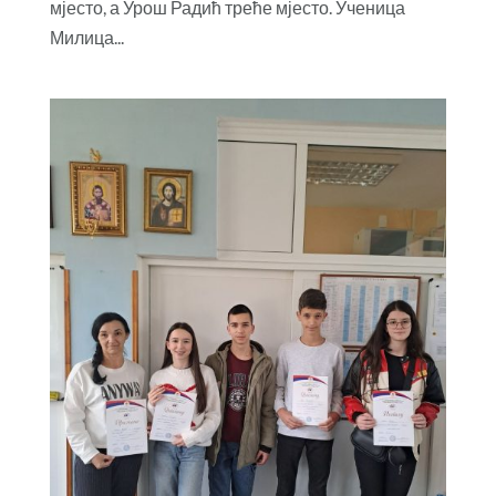
мјесто, а Урош Радић треће мјесто. Ученица
Милица...