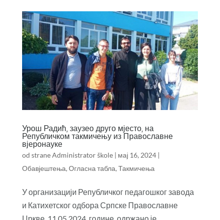
Урош Радић, заузео друго мјесто, на
Републичком такмичењу из Православне
вјеронауке
od strane
Administrator škole
|
мај 16, 2024
|
Обавјештења
,
Огласна табла
,
Такмичења
У организацији Републичког педагошког завода
и Катихетског одбора Српске Православне
Цркве, 11.05.2024. године, одржано је