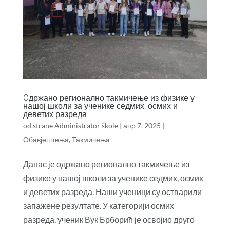
Oдржано регионално такмичење из физике у
нашој школи за ученике седмих, осмих и
деветих разреда
od strane
Administrator škole
|
апр 7, 2025
|
Обавјештења
,
Такмичења
Данас је одржано регионално такмичење из
физике у нашој школи за ученике седмих, осмих
и деветих разреда. Наши ученици су остварили
запажене резултате. У категорији осмих
разреда, ученик Вук Брборић је освојио друго