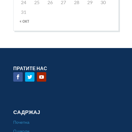
24
25
26
27
28
29
30
31
« окт
ПРАТИТЕ НАС
САДРЖАЈ
Почетна
О школи