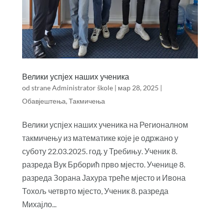
Велики успјех наших ученика
od strane
Administrator škole
|
мар 28, 2025
|
Обавјештења
,
Такмичења
Велики успјех наших ученика на Регионалном
такмичењу из математике које је одржано у
суботу 22.03.2025. год. у Требињу. Ученик 8.
разреда Вук Брборић прво мјесто. Ученице 8.
разреда Зорана Јахура треће мјесто и Ивона
Тохољ четврто мјесто, Ученик 8. разреда
Михајло...