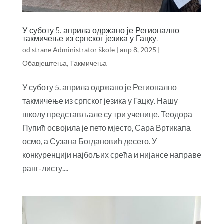
У суботу 5. априла одржано је Регионално
такмичење из српског језика у Гацку.
od strane
Administrator škole
|
апр 8, 2025
|
Обавјештења
,
Такмичења
У суботу 5. априла одржано је Регионално
такмичење из српског језика у Гацку. Нашу
школу представљале су три ученице. Теодора
Пупић освојила је пето мјесто, Сара Вртикапа
осмо, а Сузана Богдановић десето. У
конкуренцији најбољих срећа и нијансе направе
ранг-листу....