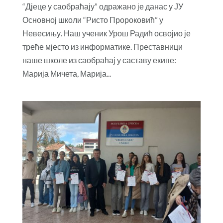
“Дјеце у саобраћају” одражано је данас у ЈУ
Основној школи “Ристо Пророковић” у
Невесињу. Наш ученик Урош Радић освојио је
треће мјесто из информатике. Преставници
наше школе из саобраћај у саставу екипе:
Марија Мичета, Марија...