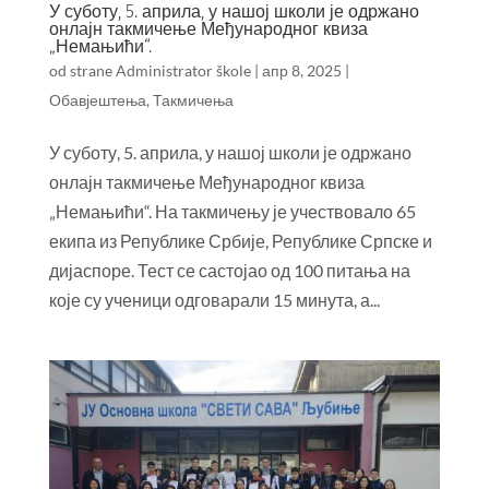
У суботу, 5. априла, у нашој школи је одржано
онлајн такмичење Међународног квиза
„Немањићи“.
od strane
Administrator škole
|
апр 8, 2025
|
Обавјештења
,
Такмичења
У суботу, 5. априла, у нашој школи је одржано
онлајн такмичење Међународног квиза
„Немањићи“. На такмичењу је учествовало 65
екипа из Републике Србије, Републике Српске и
дијаспоре. Тест се састојао од 100 питања на
које су ученици одговарали 15 минута, а...