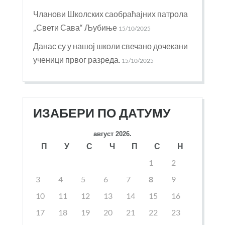
Чланови Школских саобраћајних патрола
„Свети Сава“ Љубиње
15/10/2025
Данас су у нашој школи свечано дочекани
ученици првог разреда.
15/10/2025
ИЗАБЕРИ ПО ДАТУМУ
август 2026.
П
У
С
Ч
П
С
Н
1
2
3
4
5
6
7
8
9
10
11
12
13
14
15
16
17
18
19
20
21
22
23