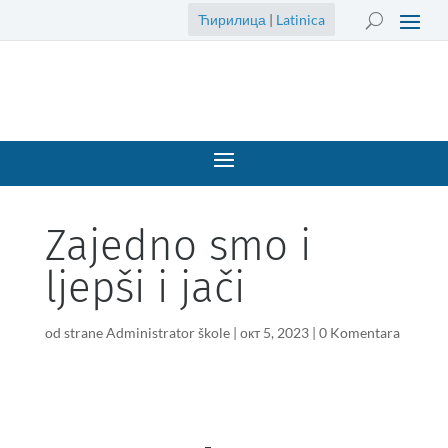
Ћирилица
|
Latinica
Zajedno smo i
ljepši i jači
od strane
Administrator škole
|
окт 5, 2023
|
0 Komentara