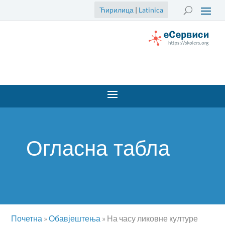
Ћирилица
|
Latinica
Огласна табла
Почетна
»
Обавјештења
»
На часу ликовне културе