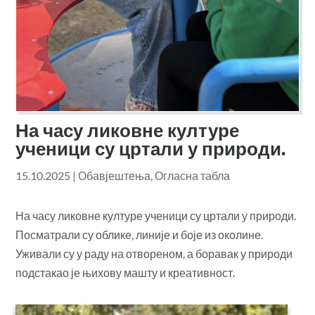
На часу ликовне културе
ученици су цртали у природи.
15.10.2025
|
Обавјештења
,
Огласна табла
На часу ликовне културе ученици су цртали у природи.
Посматрали су облике, линије и боје из околине.
Уживали су у раду на отвореном, а боравак у природи
подстакао је њихову машту и креативност.