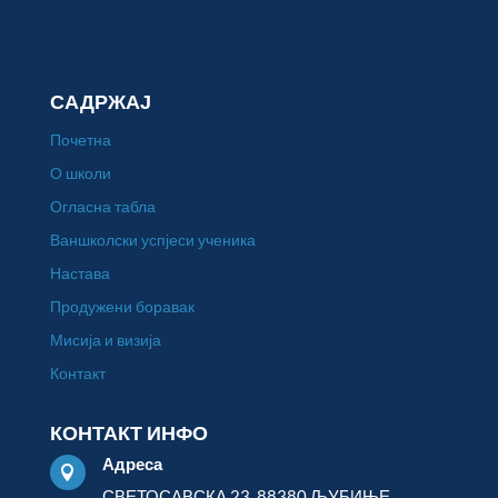
САДРЖАЈ
Почетна
О школи
Огласна табла
Ваншколски успјеси ученика
Настава
Продужени боравак
Мисија и визија
Контакт
КОНТАКТ ИНФО
Адреса

СВЕТОСАВСКА 23, 88380 ЉУБИЊЕ