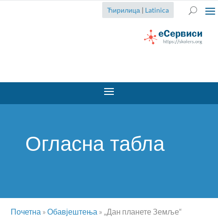
Ћирилица
|
Latinica
Огласна табла
Почетна
»
Обавјештења
»
„Дан планете Земље“