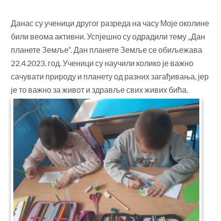
Данас су ученици другог разреда на часу Моје околине
били веома активни. Успјешно су одрадили тему „Дан
планете Земље“. Дан планете Земље се обиљежава
22.4.2023. год. Ученици су научили колико је важно
сачувати природу и планету од разних загађивања, јер
је то важно за живот и здравље свих живих бића.