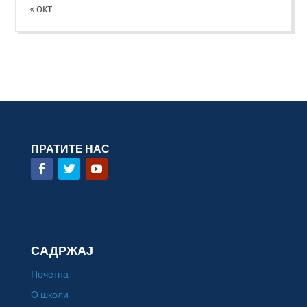
« окт
ПРАТИТЕ НАС
САДРЖАЈ
Почетна
О школи