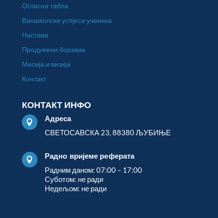
Огласна табла
Ваншколски успјеси ученика
Настава
Продужени боравак
Мисија и визија
Контакт
КОНТАКТ ИНФО
Адреса

СВЕТОСАВСКА 23, 88380 ЉУБИЊЕ
Радно вријеме реферата

Радним даном: 07:00 – 17:00
Суботом: не ради
Недељом: не ради