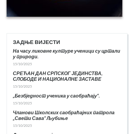
ЗАДЊЕ ВИЈЕСТИ
На часу ликовне културе ученици су цртали
у природи.
15/10/2025
СРЕЋАН ДАН СРПСКОГ ЈЕДИНСТВА,
СЛОБОДЕ И НАЦИОНАЛНЕ ЗАСТАВЕ
15/10/2025
„Безбједност ученика у саобраћају“.
15/10/2025
Чланови Школских саобраћајних патрола
„Свети Сава“ Љубиње
15/10/2025