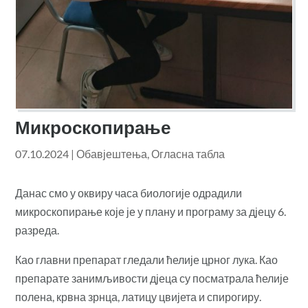
Микроскопирање
07.10.2024
|
Обавјештења
,
Огласна табла
Данас смо у оквиру часа биологије одрадили
микроскопирање које је у плану и програму за дјецу 6.
разреда.
Као главни препарат гледали ћелије црног лука. Као
препарате занимљивости дјеца су посматрала ћелије
полена, крвна зрнца, латицу цвијета и спирогиру.