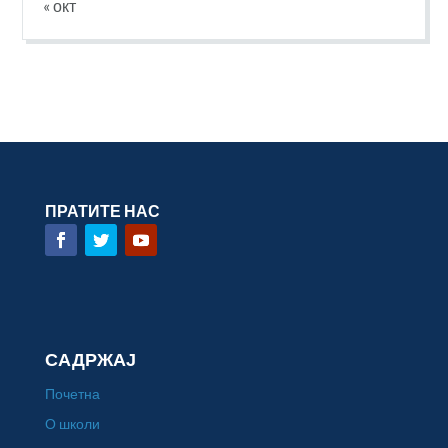
« окт
ПРАТИТЕ НАС
САДРЖАЈ
Почетна
О школи