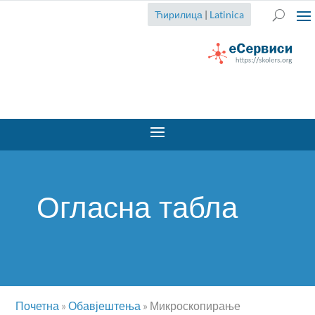
Ћирилица
|
Latinica
Огласна табла
Почетна
»
Обавјештења
»
Микроскопирање