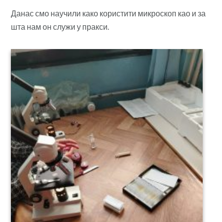
Данас смо научили како користити микроскоп као и за
шта нам он служи у пракси.