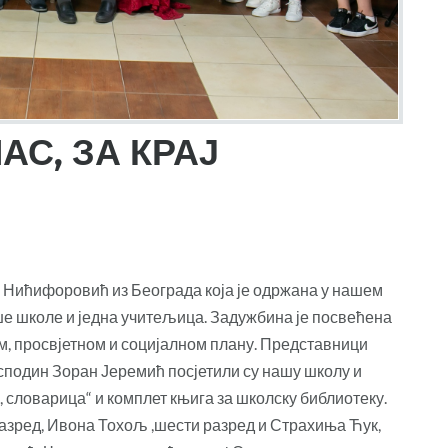
АС, ЗА КРАЈ
 Нићифоровић из Београда која је одржана у нашем
наше школе и једна учитељица. Задужбина је посвећена
м, просвјетном и социјалном плану. Представници
подин Зоран Јеремић посјетили су нашу школу и
 словарица“ и комплет књига за школску библиотеку.
азред, Ивона Тохољ ,шести разред и Страхиња Ћук,