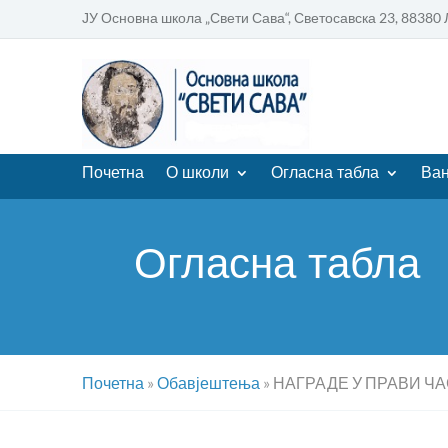
ЈУ Основна школа „Свети Сава“, Светосавска 23, 8838
Почетна
О школи
Огласна табла
Ван
Огласна табла
Почетна
»
Обавјештења
»
НАГРАДЕ У ПРАВИ ЧА