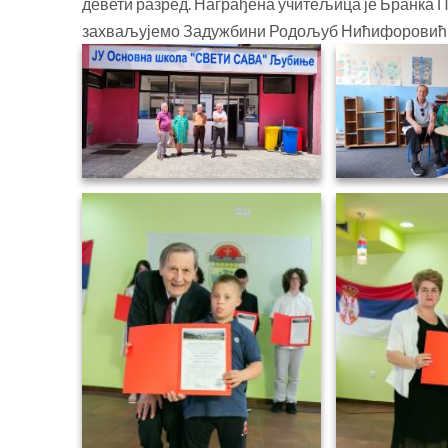
девети разред. Награђена учитељица је Бранка 
захваљујемо Задужбини Родољуб Нићифоровић са