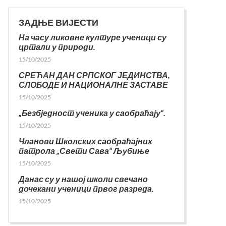
ЗАДЊЕ ВИЈЕСТИ
На часу ликовне културе ученици су
цртали у природи.
15/10/2025
СРЕЋАН ДАН СРПСКОГ ЈЕДИНСТВА,
СЛОБОДЕ И НАЦИОНАЛНЕ ЗАСТАВЕ
15/10/2025
„Безбједност ученика у саобраћају“.
15/10/2025
Чланови Школских саобраћајних
патрола „Свети Сава“ Љубиње
15/10/2025
Данас су у нашој школи свечано
дочекани ученици првог разреда.
15/10/2025