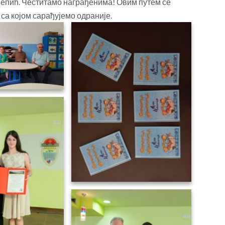
Пепић. Честитамо награђенима! Овим путем се
 којом сарађујемо одраније.