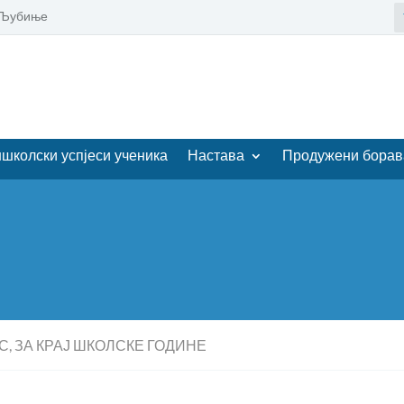
0 Љубиње
школски успјеси ученика
Настава
Продужени борав
С, ЗА КРАЈ ШКОЛСКЕ ГОДИНЕ