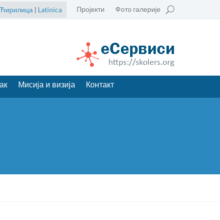
Пројекти
Фото галерије
Ћирилица
|
Latinica
ак
Мисија и визија
Контакт