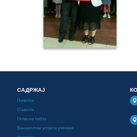
САДРЖАЈ
К
Почетна
О школи
Огласна табла
Ваншколски успјеси ученика
Настава