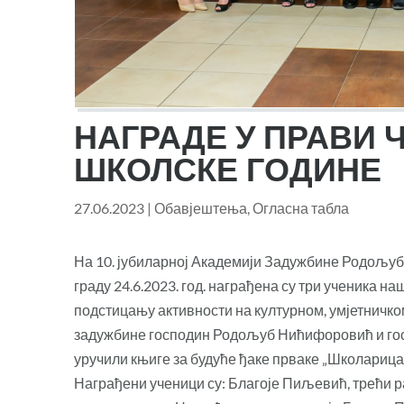
НАГРАДЕ У ПРАВИ Ч
ШКОЛСКЕ ГОДИНЕ
27.06.2023
|
Обавјештења
,
Огласна табла
На 10. јубиларној Академији Задужбине Родољуб
граду 24.6.2023. год. награђена су три ученика 
подстицању активности на културном, умјетничко
задужбине господин Родољуб Нићифоровић и гос
уручили књиге за будуће ђаке прваке „Школарица,
Награђени ученици су: Благоје Пиљевић, трећи р