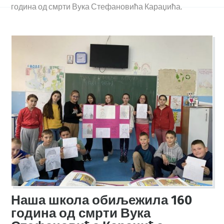
година од смрти Вука Стефановића Караџића.
Наша школа обиљежила 160
година од смрти Вука