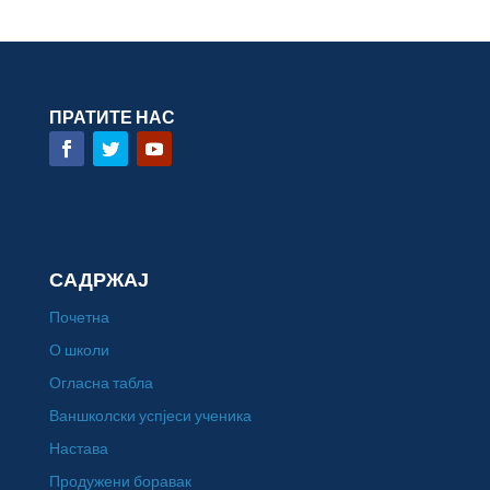
ПРАТИТЕ НАС
САДРЖАЈ
Почетна
О школи
Огласна табла
Ваншколски успјеси ученика
Настава
Продужени боравак