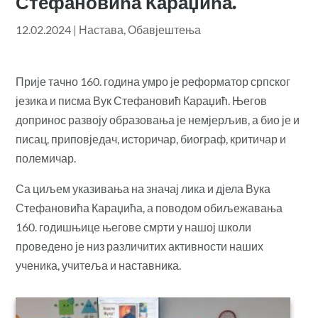
Стефановића Караџића.
12.02.2024
|
Настава
,
Обавјештења
Прије тачно 160. година умро је реформатор српског
језика и писма Вук Стефановић Караџић. Његов
допринос развоју образовања је немјерљив, а био је и
писац, приповједач, историчар, биограф, критичар и
полемичар.
Са циљем указивања на значај лика и дјела Вука
Стефановића Караџића, а поводом обиљежавања
160. годишњице његове смрти у нашој школи
проведено је низ различитих активности наших
ученика, учитеља и наставника.