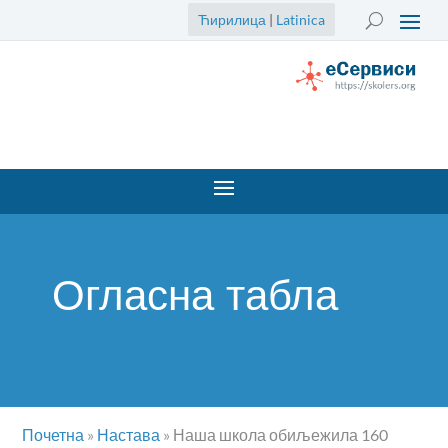
Ћирилица
|
Latinica
Огласна табла
Почетна
»
Настава
»
Наша школа обиљежила 160