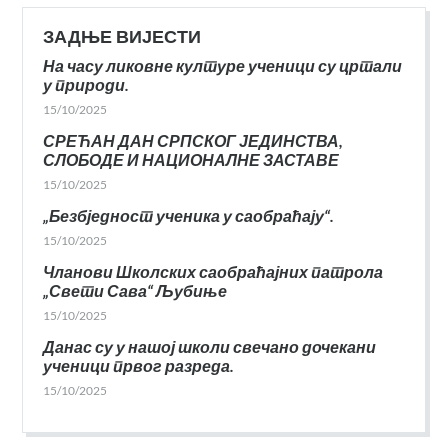
ЗАДЊЕ ВИЈЕСТИ
На часу ликовне културе ученици су цртали
у природи.
15/10/2025
СРЕЋАН ДАН СРПСКОГ ЈЕДИНСТВА,
СЛОБОДЕ И НАЦИОНАЛНЕ ЗАСТАВЕ
15/10/2025
„Безбједност ученика у саобраћају“.
15/10/2025
Чланови Школских саобраћајних патрола
„Свети Сава“ Љубиње
15/10/2025
Данас су у нашој школи свечано дочекани
ученици првог разреда.
15/10/2025