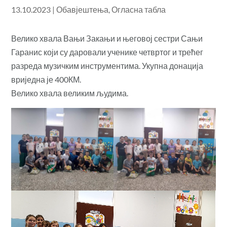
13.10.2023
|
Обавјештења
,
Огласна табла
Велико хвала Вањи Закањи и његовој сестри Сањи
Гаранис који су даровали ученике четвртог и трећег
разреда музичким инструментима. Укупна донација
вриједна је 400КМ.
Велико хвала великим људима.