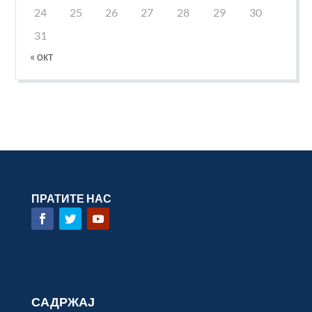
24
25
26
27
28
29
30
31
« окт
ПРАТИТЕ НАС
САДРЖАЈ