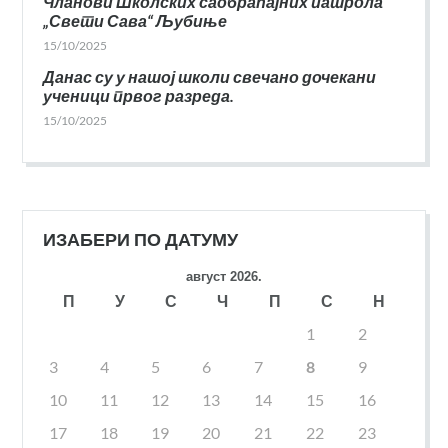
Чланови Школских саобраћајних патрола
„Свети Сава“ Љубиње
15/10/2025
Данас су у нашој школи свечано дочекани
ученици првог разреда.
15/10/2025
ИЗАБЕРИ ПО ДАТУМУ
август 2026.
П
У
С
Ч
П
С
Н
1
2
3
4
5
6
7
8
9
10
11
12
13
14
15
16
17
18
19
20
21
22
23