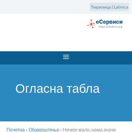
Ћирилица
|
Latinica
Огласна табла
Почетна
»
Обавјештења
»
Нечије мало, нама значи