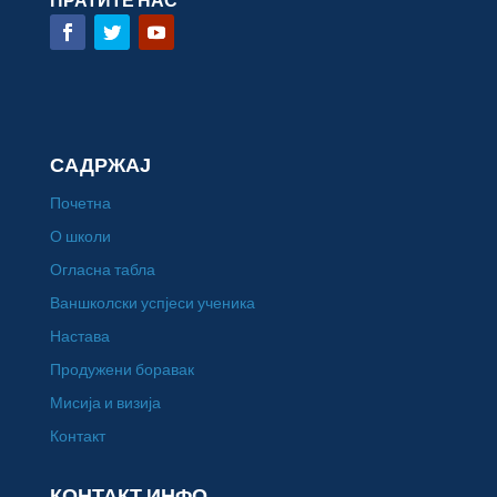
САДРЖАЈ
Почетна
О школи
Огласна табла
Ваншколски успјеси ученика
Настава
Продужени боравак
Мисија и визија
Контакт
КОНТАКТ ИНФО