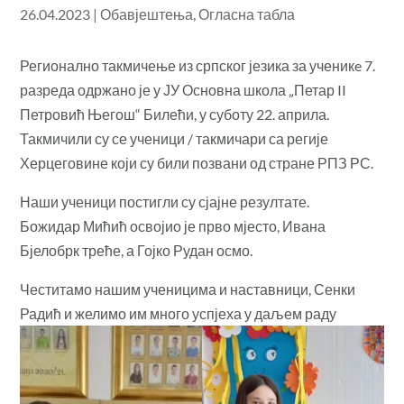
26.04.2023
|
Обавјештења
,
Огласна табла
Регионално такмичење из српског језика за ученикe 7.
разреда одржано је у ЈУ Основна школа „Петар II
Петровић Његош“ Билећи, у суботу 22. априла.
Такмичили су се ученици / такмичари са регије
Херцеговине који су били позвани од стране РПЗ РС.
Наши ученици постигли су сјајне резултате.
Божидар Мићић освојио је прво мјесто, Ивана
Бјелобрк треће, а Гојко Рудан осмо.
Честитамо нашим ученицима и наставници, Сенки
Радић и желимо им много успјеха у даљем раду