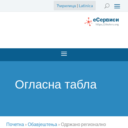
Ћирилица
|
Latinica
Огласна табла
Почетна
»
Обавјештења
»
Одржано регионално