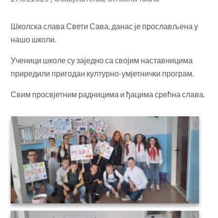
Школска слава Свети Сава, данас је прослављена у
нашо школи.
Ученици школе су заједно са својим наставницима
приредили пригодан културно-умјетнички програм.
Свим просвјетним радницима и ђацима срећна слава.