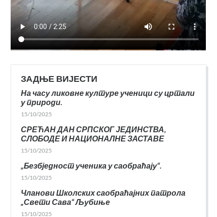
ЗАДЊЕ ВИЈЕСТИ
На часу ликовне културе ученици су цртали
у природи.
15/10/2025
СРЕЋАН ДАН СРПСКОГ ЈЕДИНСТВА,
СЛОБОДЕ И НАЦИОНАЛНЕ ЗАСТАВЕ
15/10/2025
„Безбједност ученика у саобраћају“.
15/10/2025
Чланови Школских саобраћајних патрола
„Свети Сава“ Љубиње
15/10/2025