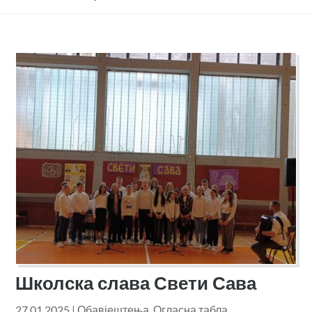
Школска слава Свети Сава
27.01.2025
|
Обавјештења
,
Огласна табла