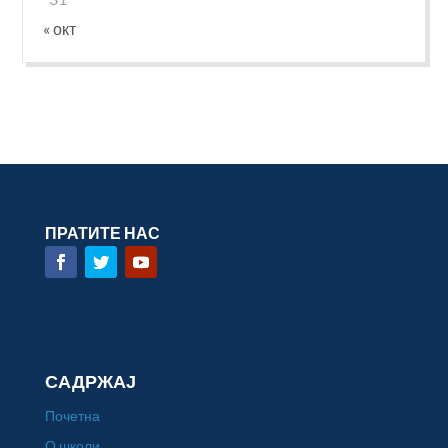
« окт
ПРАТИТЕ НАС
САДРЖАЈ
Почетна
О школи