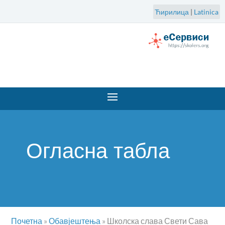
Ћирилица
|
Latinica
Огласна табла
Почетна
»
Обавјештења
»
Школска слава Свети Сава