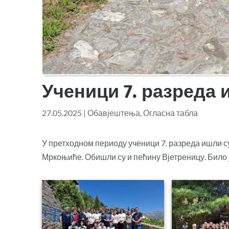
Ученици 7. разреда 
27.05.2025
|
Обавјештења
,
Огласна табла
У претходном периоду ученици 7. разреда ишли су
Мркоњиће. Обишли су и пећину Вјетреницу. Било ј