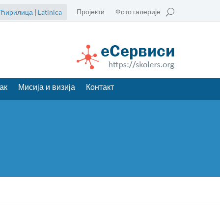
Пројекти
Фото галерије
Ћирилица
|
Latinica
ак
Мисија и визија
Контакт