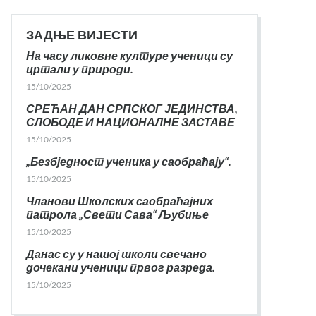
ЗАДЊЕ ВИЈЕСТИ
На часу ликовне културе ученици су
цртали у природи.
15/10/2025
СРЕЋАН ДАН СРПСКОГ ЈЕДИНСТВА,
СЛОБОДЕ И НАЦИОНАЛНЕ ЗАСТАВЕ
15/10/2025
„Безбједност ученика у саобраћају“.
15/10/2025
Чланови Школских саобраћајних
патрола „Свети Сава“ Љубиње
15/10/2025
Данас су у нашој школи свечано
дочекани ученици првог разреда.
15/10/2025