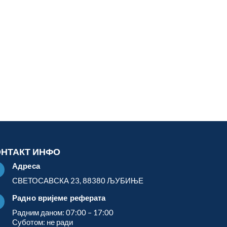
ОНТАКТ ИНФО
Адреса

СВЕТОСАВСКА 23, 88380 ЉУБИЊЕ
Радно вријеме реферата

Радним даном: 07:00 – 17:00
Суботом: не ради