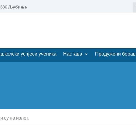
88380 Љубиње
школски успјеси ученика
Настава
Продужени борав
 су на излет.