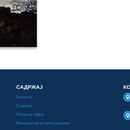
САДРЖАЈ
К
Почетна
О школи
Огласна табла
Ваншколски успјеси ученика