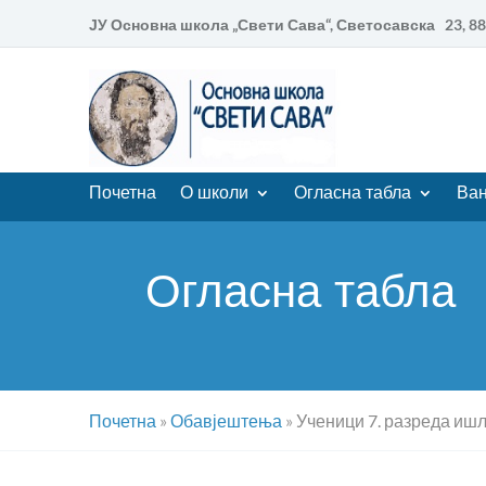
ЈУ Основна школа „Свети Сава“, Светосавска 23, 
Почетна
О школи
Огласна табла
Ван
Огласна табла
Почетна
»
Обавјештења
»
Ученици 7. разреда ишли