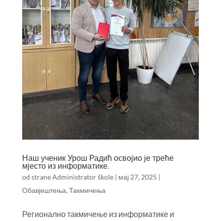
Наш ученик Урош Радић освојио је треће
мјесто из информатике.
od strane
Administrator škole
|
мај 27, 2025
|
Обавјештења
,
Такмичења
Регионално такмичење из информатике и