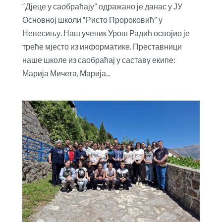
“Дјеце у саобраћају” одражано је данас у ЈУ
Основној школи “Ристо Пророковић” у
Невесињу. Наш ученик Урош Радић освојио је
треће мјесто из информатике. Преставници
наше школе из саобраћај у саставу екипе:
Марија Мичета, Марија...