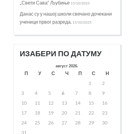
„Свети Сава“ Љубиње
15/10/2025
Данас су у нашој школи свечано дочекани
ученици првог разреда.
15/10/2025
ИЗАБЕРИ ПО ДАТУМУ
август 2026.
П
У
С
Ч
П
С
Н
1
2
3
4
5
6
7
8
9
10
11
12
13
14
15
16
17
18
19
20
21
22
23
24
25
26
27
28
29
30
31