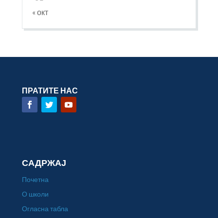
« окт
ПРАТИТЕ НАС
САДРЖАЈ
Почетна
О школи
Огласна табла