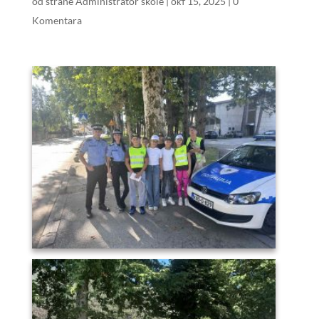
od strane
Administrator škole
|
окт 15, 2025
|
0
Komentara